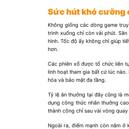
Sức hút khó cưỡng c
Không giống các dòng game truyề
trình xuống chỉ còn vài phút. Sâ
hình. Tốc độ ấy không chỉ giúp tiế
hơn.
Các phiên xổ được tổ chức liên tụ
linh hoạt tham gia bất cứ lúc nào
hóa và bảo mật đa tầng.
Tỷ lệ ăn thưởng tại đây cũng là 
dụng công thức nhân thưởng cao, 
thành công chỉ sau vài vòng quay 
Ngoài ra, điểm mạnh còn nằm ở kh