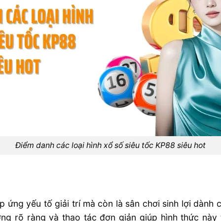
Điểm danh các loại hình xổ số siêu tốc KP88 siêu hot
 ứng yếu tố giải trí mà còn là sân chơi sinh lợi dành 
ởng rõ ràng và thao tác đơn giản giúp hình thức nà