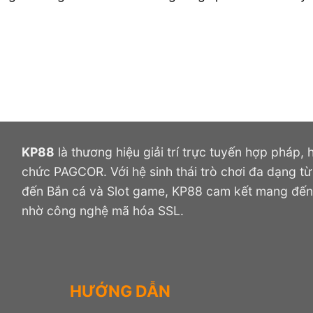
KP88
là thương hiệu giải trí trực tuyến hợp pháp,
chức PAGCOR. Với hệ sinh thái trò chơi đa dạng t
đến Bắn cá và Slot game, KP88 cam kết mang đến
nhờ công nghệ mã hóa SSL.
HƯỚNG DẪN