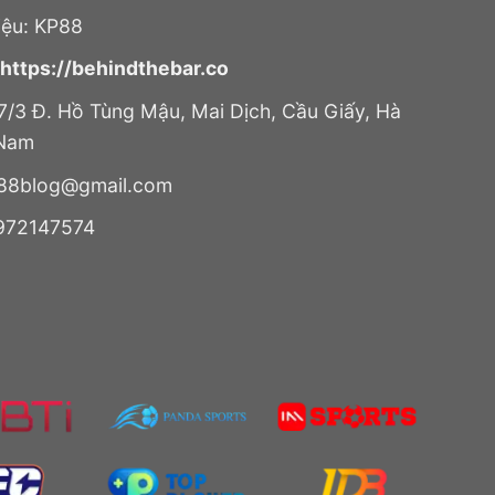
iệu: KP88
:
https://behindthebar.co
/3 Đ. Hồ Tùng Mậu, Mai Dịch, Cầu Giấy, Hà
 Nam
88blog@gmail.com
72147574