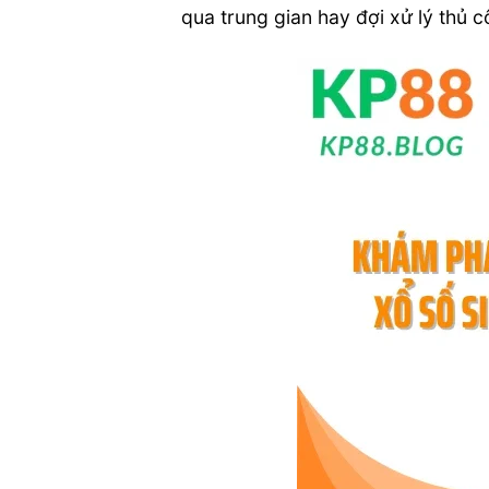
qua trung gian hay đợi xử lý thủ c