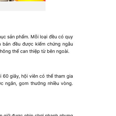
mục sản phẩm. Mỗi loại đều có quy
iên bản đều được kiểm chứng ngẫu
không thể can thiệp từ bên ngoài.
 60 giây, hội viên có thể tham gia
cược ngắn, gom thưởng nhiều vòng.
ẫn giữ được nhịp chơi nhanh nhưng