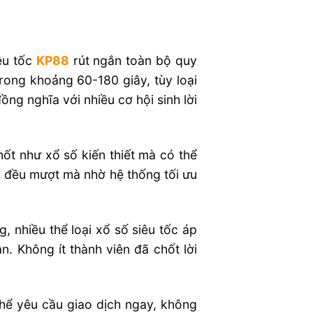
êu tốc
KP88
rút ngắn toàn bộ quy
rong khoảng 60-180 giây, tùy loại
ồng nghĩa với nhiều cơ hội sinh lời
hốt như xổ số kiến thiết mà có thể
nh đều mượt mà nhờ hệ thống tối ưu
 nhiều thể loại xổ số siêu tốc áp
. Không ít thành viên đã chốt lời
thể yêu cầu giao dịch ngay, không