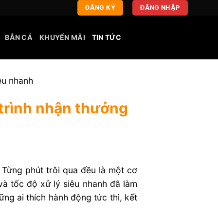
ĐĂNG KÝ
ĐĂNG NHẬP
BẮN CÁ
KHUYẾN MÃI
TIN TỨC
iêu nhanh
y trình nhận thưởng
. Từng phút trôi qua đều là một cơ
 và tốc độ xử lý siêu nhanh đã làm
ng ai thích hành động tức thì, kết