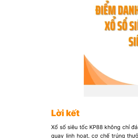
Lời kết
Xổ số siêu tốc KP88 không chỉ đáp
quay linh hoạt, cơ chế trúng thư