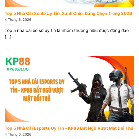
Top 5 Nhà Cái Xổ Số Uy Tín, Xanh Chín, Đáng Chọn Trong 2026
4 Tháng 6, 2026
Top 5 nhà cái xổ số uy tín là nhóm thương hiệu được đông đảo
[...]
Top 5 Nhà Cái Esports Uy Tín – KP88 Bất Ngờ Vượt Mặt Đối Thủ
4 Tháng 6, 2026