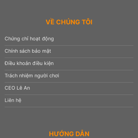
VỀ CHÚNG TÔI
Chứng chỉ hoạt động
Chính sách bảo mật
Điều khoản điều kiện
Trách nhiệm người chơi
CEO Lê An
Liên hệ
HƯỚNG DẪN