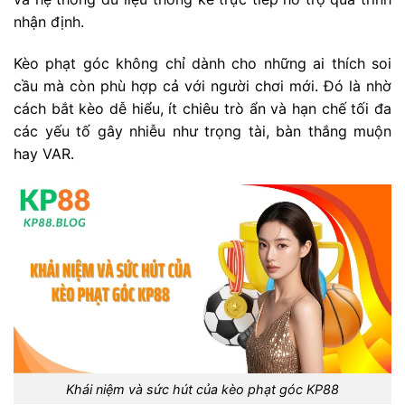
nhận định.
Kèo phạt góc không chỉ dành cho những ai thích soi
cầu mà còn phù hợp cả với người chơi mới. Đó là nhờ
cách bắt kèo dễ hiểu, ít chiêu trò ẩn và hạn chế tối đa
các yếu tố gây nhiễu như trọng tài, bàn thắng muộn
hay VAR.
Khái niệm và sức hút của kèo phạt góc KP88