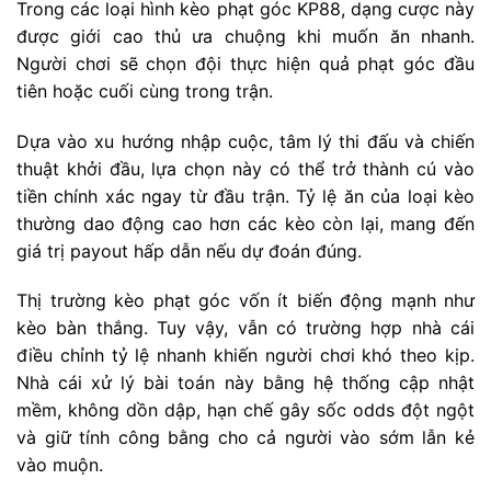
Trong các loại hình kèo phạt góc KP88, dạng cược này
được giới cao thủ ưa chuộng khi muốn ăn nhanh.
Người chơi sẽ chọn đội thực hiện quả phạt góc đầu
tiên hoặc cuối cùng trong trận.
Dựa vào xu hướng nhập cuộc, tâm lý thi đấu và chiến
thuật khởi đầu, lựa chọn này có thể trở thành cú vào
tiền chính xác ngay từ đầu trận. Tỷ lệ ăn của loại kèo
thường dao động cao hơn các kèo còn lại, mang đến
giá trị payout hấp dẫn nếu dự đoán đúng.
Thị trường kèo phạt góc vốn ít biến động mạnh như
kèo bàn thắng. Tuy vậy, vẫn có trường hợp nhà cái
điều chỉnh tỷ lệ nhanh khiến người chơi khó theo kịp.
Nhà cái xử lý bài toán này bằng hệ thống cập nhật
mềm, không dồn dập, hạn chế gây sốc odds đột ngột
và giữ tính công bằng cho cả người vào sớm lẫn kẻ
vào muộn.