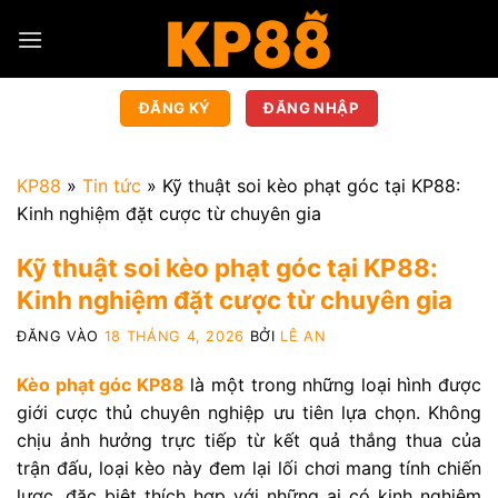
ĐĂNG KÝ
ĐĂNG NHẬP
KP88
»
Tin tức
»
Kỹ thuật soi kèo phạt góc tại KP88:
Kinh nghiệm đặt cược từ chuyên gia
Kỹ thuật soi kèo phạt góc tại KP88:
Kinh nghiệm đặt cược từ chuyên gia
ĐĂNG VÀO
18 THÁNG 4, 2026
BỞI
LÊ AN
Kèo phạt góc KP88
là một trong những loại hình được
giới cược thủ chuyên nghiệp ưu tiên lựa chọn. Không
chịu ảnh hưởng trực tiếp từ kết quả thắng thua của
trận đấu, loại kèo này đem lại lối chơi mang tính chiến
lược, đặc biệt thích hợp với những ai có kinh nghiệm