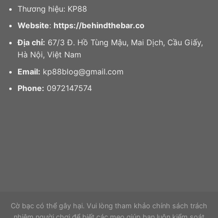
Thương hiệu: KP88
Website
:
https://behindthebar.co
Địa chỉ:
67/3 Đ. Hồ Tùng Mậu, Mai Dịch, Cầu Giấy,
Hà Nội, Việt Nam
Email:
kp88blog@gmail.com
Phone:
0972147574
Cờ bạc có thể gây hại. Vui lòng tham khảo chính sách trách
nhiệm người chơi để biết các mẹo giúp bạn luôn kiểm soát