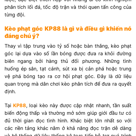
phân tích lối đá, tốc độ trận và thói quen tấn công của
từng đội.
Kèo phạt góc KP88 là gì và điều gì khiến nó
đáng chú ý?
Thay vì tập trung vào tỷ số hoặc bàn thắng, kèo phạt
góc lại dựa vào số lần bóng được đưa ra khỏi đường
biên ngang bởi hàng thủ đối phương. Những tình
huống ép sân, tạt cánh, sút xa bị cản phá hoặc trung
vệ phá bóng tạo ra cơ hội phạt góc. Đây là dữ liệu
quan trọng mà dân chơi kèo phân tích để đưa ra quyết
định.
Tại
KP88
, loại kèo này được cập nhật nhanh, tần suất
biến động thấp và thường mở sớm giúp giới đầu tư có
đủ thời gian đọc tình hình. Khác biệt lớn nhất so với
các nền tảng khác nằm ở khả năng đọc trận dễ dàng
và hệ thống dữ liệu thống kê trực tiếp hỗ trợ quá trình