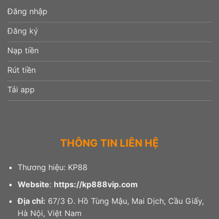
Đăng nhập
Đăng ký
Nạp tiền
Rút tiền
Tải app
THÔNG TIN LIÊN HỆ
Thương hiệu: KP88
Website
:
https://kp888vip.com
Địa chỉ:
67/3 Đ. Hồ Tùng Mậu, Mai Dịch, Cầu Giấy,
Hà Nội, Việt Nam