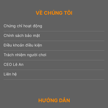
VỀ CHÚNG TÔI
Chứng chỉ hoạt động
Chính sách bảo mật
Điều khoản điều kiện
Trách nhiệm người chơi
CEO Lê An
Liên hệ
HƯỚNG DẪN