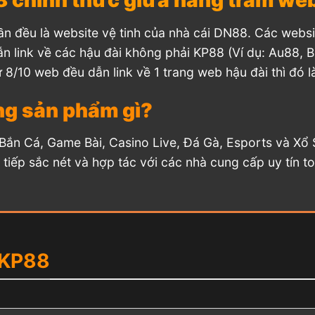
8 chính thức giữa hàng trăm web
n đều là website vệ tinh của nhà cái DN88. Các websit
ẫn link về các hậu đài không phải KP88 (Ví dụ: Au88, 
 8/10 web đều dẫn link về 1 trang web hậu đài thì đó l
g sản phẩm gì?
 Cá, Game Bài, Casino Live, Đá Gà, Esports và Xổ S
 tiếp sắc nét và hợp tác với các nhà cung cấp uy tín t
Điểm nổi bật vượt trội
 KP88
9. Tỷ lệ săn Jackpot cao, hỗ trợ vòng quay miễn phí và tối ư
Chế độ săn boss linh hoạt, hạ boss dễ dàng, đổi phòng cược