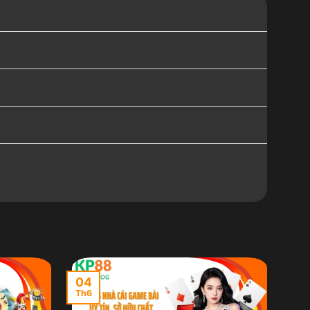
o, đa dạng mức cược.
rễ, hỗ trợ tiếng Việt.
nh hoạt.
…, nổi bật nhờ kèo cược phong phú, cập nhật tỷ
hơi.
ây?
h
trên nhiều nền tảng. Bên cạnh đó, nhà cái
04
giải trí của cược thủ hiện nay.
Th6