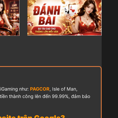
ý iGaming như:
PAGCOR
, Isle of Man,
t tiền thành công lên đến 99.99%, đảm bảo