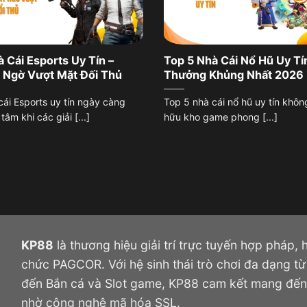
ame quốc tế uy tín
ấp nhờ sự bắt tay với các “ông lớn” trong ngành phát 
 Cái Esports Uy Tín –
Top 5 Nhà Cái Nổ Hũ Uy Tí
ính minh bạch và độ mượt mà.
 Ngờ Vượt Mặt Đối Thủ
Thưởng Khủng Nhất 2026
ởng đa dạng, hiệu ứng hiện đại và tỷ lệ nổ hũ (Jackpot
cái Esports uy tín ngày càng
Top 5 nhà cái nổ hũ uy tín khôn
âm khi các giải [...]
hữu kho game phong [...]
 trải nghiệm Casino Live chân thực, bàn cược cập nhậ
chứng cho sự phong phú trong mảng cá cược thể thao
 có đồ họa sắc nét, vận hành cực kỳ ổn định.
i Hot
KP88
là thương hiệu giải trí trực tuyến hợp pháp,
chức PAGCOR. Với hệ sinh thái trò chơi đa dạng t
vui giải trí mà còn tối đa hóa lợi nhuận cho người chơ
đến Bắn cá và Slot game, KP88 cam kết mang đến
ền lợi hội viên; tố cáo đúng, nhận quà cực lớn từ hệ t
nhờ công nghệ mã hóa SSL.