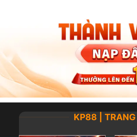
KP88 | TRANG