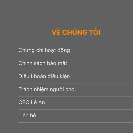
Nạp đầu USDT: Cơ hội nhận thưởng lên đ
Hoàn trả tức thì: Ưu đãi hoàn trả lên đến
Giới thiệu bạn bè: Chính sách ưu đãi trọ
VỀ CHÚNG TÔI
VIP Club độc quyền: Cơ chế tích lũy giá 
Chứng chỉ hoạt động
Đăng nhập mỗi ngày: Nhận lì xì cực khủng
Chính sách bảo mật
Công nghệ bảo mật đa lớp an toàn
Điều khoản điều kiện
Bảo mật thông tin là ưu tiên hàng đầu tại K
Trách nhiệm người chơi
viên:
CEO Lê An
Mã hóa SSL 256-bit: Bảo vệ toàn bộ dữ li
Liên hệ
Xác thực 2 lớp (2FA): Đảm bảo an toàn tà
Công nghệ Anti-DDoS & AI thông minh: H