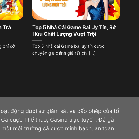
hành game. Điều này đảm bảo mỗi trò chơi
n Trả
Top 5 Nhà Cái Game Bài Uy Tín, Sở
Hữu Chất Lượng Vượt Trội
) cực cao.
g chỉ sở
Top 5 nhà cái Game bài uy tín được
chuyên gia đánh giá rất chi [...]
t liên tục với Dealer chuyên nghiệp.
, từ bóng đá đến eSports với hệ thống kèo
 hoạt động dưới sự giám sát và cấp phép của tổ
ừ Cá cược Thể thao, Casino trực tuyến, Đá gà
i thông qua chuỗi ưu đãi liên tục:
 một môi trường cá cược minh bạch, an toàn
hống.